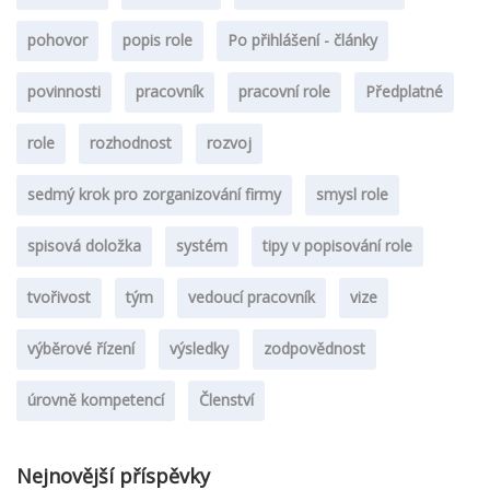
pohovor
popis role
Po přihlášení - články
povinnosti
pracovník
pracovní role
Předplatné
role
rozhodnost
rozvoj
sedmý krok pro zorganizování firmy
smysl role
spisová doložka
systém
tipy v popisování role
tvořivost
tým
vedoucí pracovník
vize
výběrové řízení
výsledky
zodpovědnost
úrovně kompetencí
Členství
Nejnovější příspěvky