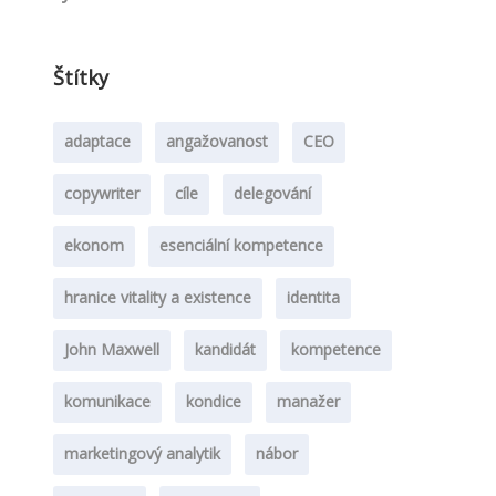
Štítky
adaptace
angažovanost
CEO
copywriter
cíle
delegování
ekonom
esenciální kompetence
hranice vitality a existence
identita
John Maxwell
kandidát
kompetence
komunikace
kondice
manažer
marketingový analytik
nábor