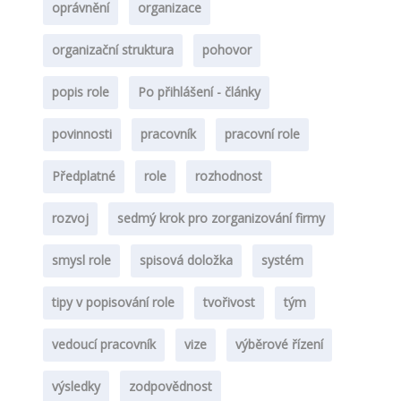
oprávnění
organizace
organizační struktura
pohovor
popis role
Po přihlášení - články
povinnosti
pracovník
pracovní role
Předplatné
role
rozhodnost
rozvoj
sedmý krok pro zorganizování firmy
smysl role
spisová doložka
systém
tipy v popisování role
tvořivost
tým
vedoucí pracovník
vize
výběrové řízení
výsledky
zodpovědnost