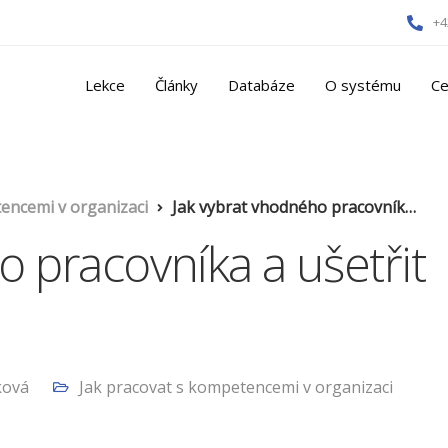
+4
Lekce
Články
Databáze
O systému
Ce
encemi v organizaci
Jak vybrat vhodného pracovníka a ušetřit tak peníze i čas?
o pracovníka a ušetřit
ková
Jak pracovat s kompetencemi v organizaci