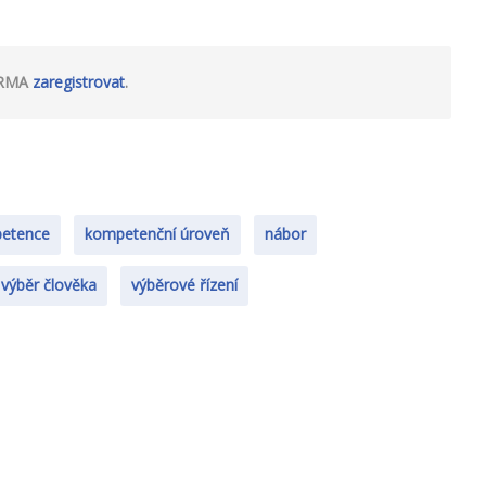
DARMA
zaregistrovat
.
etence
kompetenční úroveň
nábor
výběr člověka
výběrové řízení