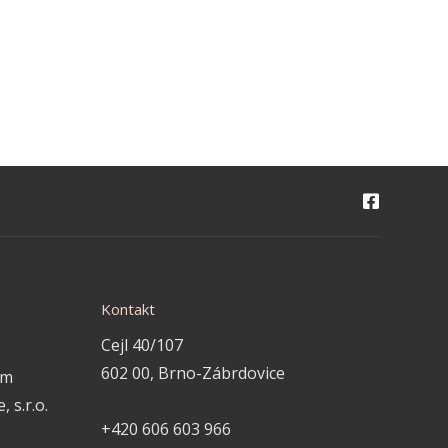
Kontakt
Cejl 40/107
602 00, Brno-Zábrdovice
em
 s.r.o.
+420 606 603 966