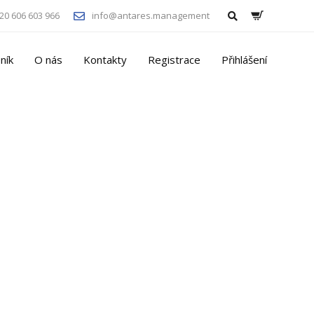
20 606 603 966
info@antares.management
ník
O nás
Kontakty
Registrace
Přihlášení