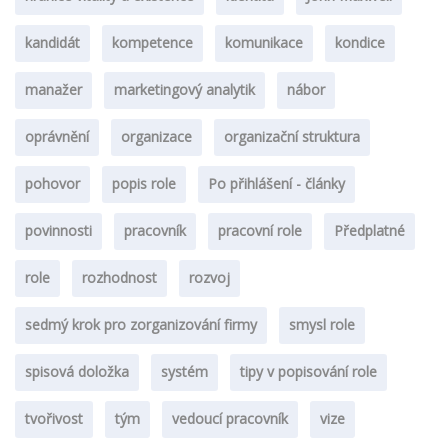
kandidát
kompetence
komunikace
kondice
manažer
marketingový analytik
nábor
oprávnění
organizace
organizační struktura
pohovor
popis role
Po přihlášení - články
povinnosti
pracovník
pracovní role
Předplatné
role
rozhodnost
rozvoj
sedmý krok pro zorganizování firmy
smysl role
spisová doložka
systém
tipy v popisování role
tvořivost
tým
vedoucí pracovník
vize