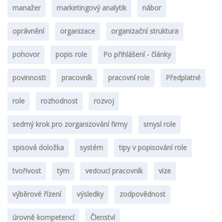
manažer
marketingový analytik
nábor
oprávnění
organizace
organizační struktura
pohovor
popis role
Po přihlášení - články
povinnosti
pracovník
pracovní role
Předplatné
role
rozhodnost
rozvoj
sedmý krok pro zorganizování firmy
smysl role
spisová doložka
systém
tipy v popisování role
tvořivost
tým
vedoucí pracovník
vize
výběrové řízení
výsledky
zodpovědnost
úrovně kompetencí
Členství