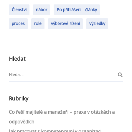
Členství
nábor
Po přihlášení - články
proces
role
výběrové řízení
výsledky
Hledat
Rubriky
Co řeší majitelé a manažeři – praxe v otázkách a
odpovědích
Jak pracovat s kompetencemi v organizaci