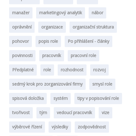
manažer
marketingový analytik
nábor
oprávnění
organizace
organizační struktura
pohovor
popis role
Po přihlášení - články
povinnosti
pracovník
pracovní role
Předplatné
role
rozhodnost
rozvoj
sedmý krok pro zorganizování firmy
smysl role
spisová doložka
systém
tipy v popisování role
tvořivost
tým
vedoucí pracovník
vize
výběrové řízení
výsledky
zodpovědnost