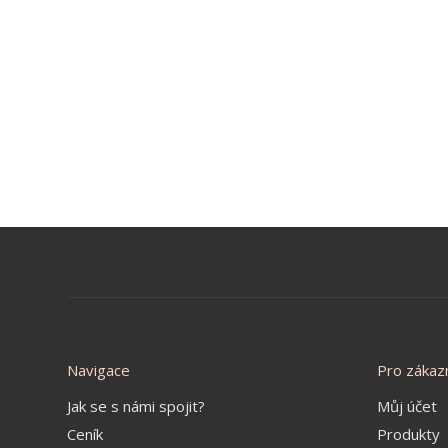
Navigace
Pro zákaz
Jak se s námi spojit?
Můj účet
Ceník
Produkty