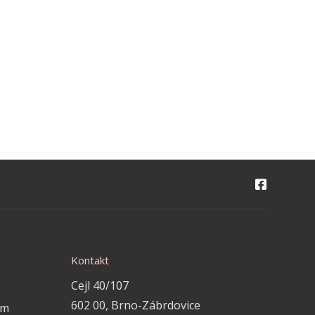
Kontakt
Cejl 40/107
602 00, Brno-Zábrdovice
em