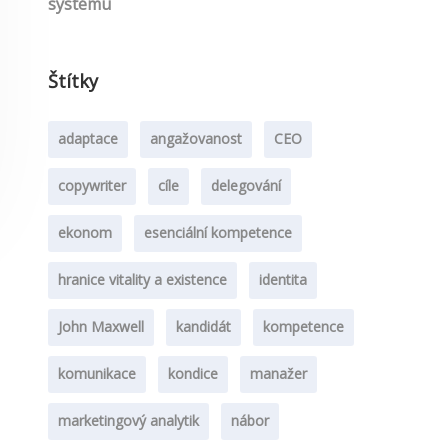
systému
Štítky
adaptace
angažovanost
CEO
copywriter
cíle
delegování
ekonom
esenciální kompetence
hranice vitality a existence
identita
John Maxwell
kandidát
kompetence
komunikace
kondice
manažer
marketingový analytik
nábor