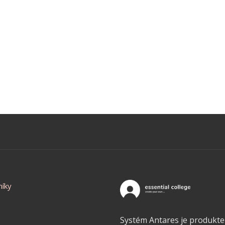
níky
Systém Antares je produkt