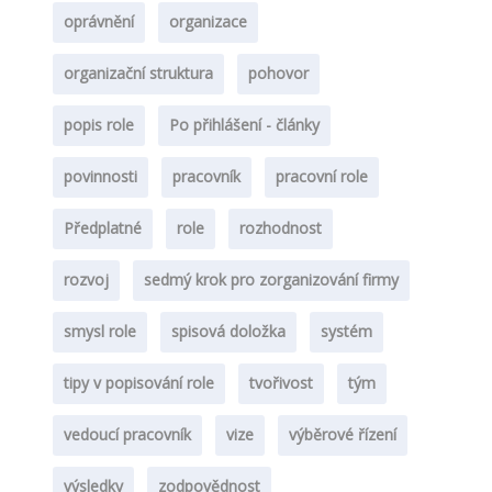
oprávnění
organizace
organizační struktura
pohovor
popis role
Po přihlášení - články
povinnosti
pracovník
pracovní role
Předplatné
role
rozhodnost
rozvoj
sedmý krok pro zorganizování firmy
smysl role
spisová doložka
systém
tipy v popisování role
tvořivost
tým
vedoucí pracovník
vize
výběrové řízení
výsledky
zodpovědnost