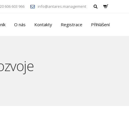
20 606 603 966
info@antares.management
ník
O nás
Kontakty
Registrace
Přihlášení
ozvoje