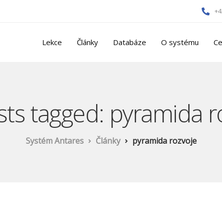
+4
Lekce
Články
Databáze
O systému
Ce
osts tagged: pyramida r
Systém Antares
Články
pyramida rozvoje