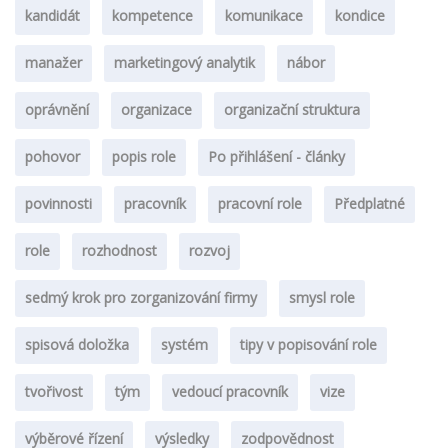
kandidát
kompetence
komunikace
kondice
manažer
marketingový analytik
nábor
oprávnění
organizace
organizační struktura
pohovor
popis role
Po přihlášení - články
povinnosti
pracovník
pracovní role
Předplatné
role
rozhodnost
rozvoj
sedmý krok pro zorganizování firmy
smysl role
spisová doložka
systém
tipy v popisování role
tvořivost
tým
vedoucí pracovník
vize
výběrové řízení
výsledky
zodpovědnost