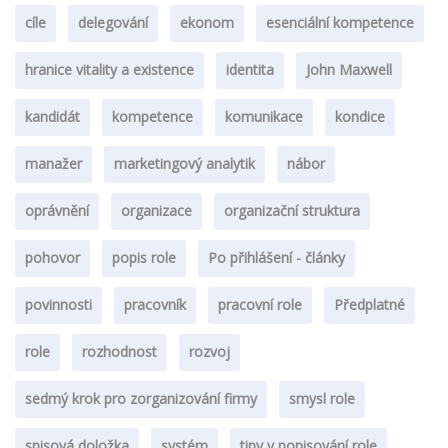
cíle
delegování
ekonom
esenciální kompetence
hranice vitality a existence
identita
John Maxwell
kandidát
kompetence
komunikace
kondice
manažer
marketingový analytik
nábor
oprávnění
organizace
organizační struktura
pohovor
popis role
Po přihlášení - články
povinnosti
pracovník
pracovní role
Předplatné
role
rozhodnost
rozvoj
sedmý krok pro zorganizování firmy
smysl role
spisová doložka
systém
tipy v popisování role