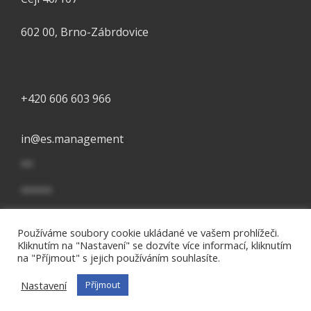
602 00, Brno-Zábrdovice
+420 606 603 966
in
@
es.management
**
*****
Používáme soubory cookie ukládané ve vašem prohlížeči.
2024 © essential college, s.r.o. Všechna práva vyhrazena.
Kliknutím na "Nastavení" se dozvíte více informací, kliknutím
na "Příjmout" s jejich používáním souhlasíte.
Čeština
Nastavení
Příjmout