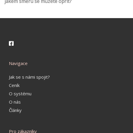
jakém směru se můžete opřít?
Navigace
Jak se s námi spojit?
Ceník
O systému
O nás
Články
Pro zákazníky