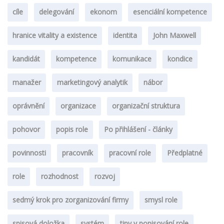
cíle
delegování
ekonom
esenciální kompetence
hranice vitality a existence
identita
John Maxwell
kandidát
kompetence
komunikace
kondice
manažer
marketingový analytik
nábor
oprávnění
organizace
organizační struktura
pohovor
popis role
Po přihlášení - články
povinnosti
pracovník
pracovní role
Předplatné
role
rozhodnost
rozvoj
sedmý krok pro zorganizování firmy
smysl role
spisová doložka
systém
tipy v popisování role