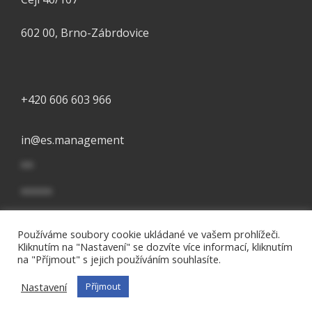
602 00, Brno-Zábrdovice
+420 606 603 966
in
@
es.management
**
*****
Používáme soubory cookie ukládané ve vašem prohlížeči.
2024 © essential college, s.r.o. Všechna práva vyhrazena.
Kliknutím na "Nastavení" se dozvíte více informací, kliknutím
na "Příjmout" s jejich používáním souhlasíte.
Čeština
Nastavení
Příjmout