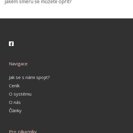
jakém směru se můžete opřít?
Navigace
Jak se s námi spojit?
Ceník
O systému
O nás
Články
Pro zákazníky