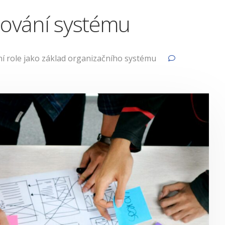
nování systému
í role jako základ organizačního systému