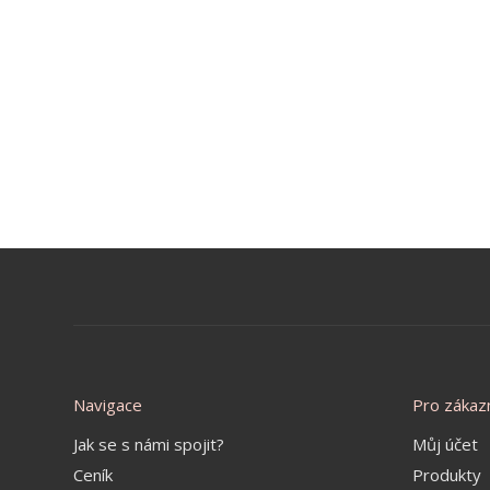
Navigace
Pro zákaz
Jak se s námi spojit?
Můj účet
Ceník
Produkty