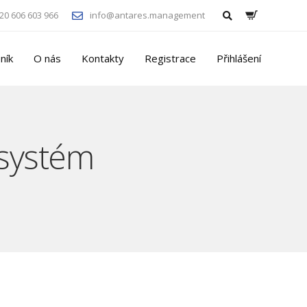
20 606 603 966
info@antares.management
ník
O nás
Kontakty
Registrace
Přihlášení
 systém