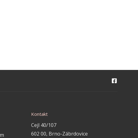
Kontakt
Cejl 40/107
602 00, Brno-Zábrdovice
em