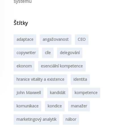
systému
Štítky
adaptace
angažovanost
CEO
copywriter
cíle
delegování
ekonom
esenciální kompetence
hranice vitality a existence
identita
John Maxwell
kandidát
kompetence
komunikace
kondice
manažer
marketingový analytik
nábor