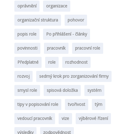
oprávnění
organizace
organizační struktura
pohovor
popis role
Po přihlášení - články
povinnosti
pracovník
pracovní role
Předplatné
role
rozhodnost
rozvoj
sedmý krok pro zorganizování firmy
smysl role
spisová doložka
systém
tipy v popisování role
tvořivost
tým
vedoucí pracovník
vize
výběrové řízení
výsledky
zodpovědnost