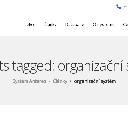
+4
Lekce
Články
Databáze
O systému
Ce
sts tagged: organizační
Systém Antares
Články
organizační systém