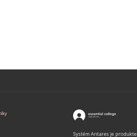
níky
Systém Antares je produkt