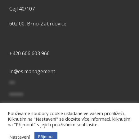
Cejl 40/107
602 00, Brno-Zábrdovice
+420 606 603 966
in
@
es.management
**
*****
Používáme soubory cookie ukládané ve vašem prohlížeči.
2024 © essential college, s.r.o. Všechna práva vyhrazena.
Kliknutím na "Nastavení" se dozvíte více informací, kliknutím
na "Příjmout" s jejich používáním souhlasíte.
Čeština
Nastavení
Příjmout