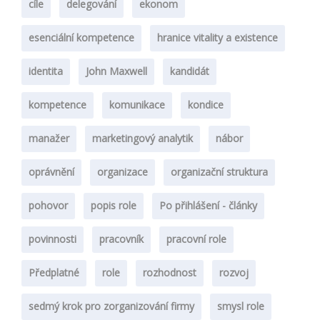
cíle
delegování
ekonom
esenciální kompetence
hranice vitality a existence
identita
John Maxwell
kandidát
kompetence
komunikace
kondice
manažer
marketingový analytik
nábor
oprávnění
organizace
organizační struktura
pohovor
popis role
Po přihlášení - články
povinnosti
pracovník
pracovní role
Předplatné
role
rozhodnost
rozvoj
sedmý krok pro zorganizování firmy
smysl role