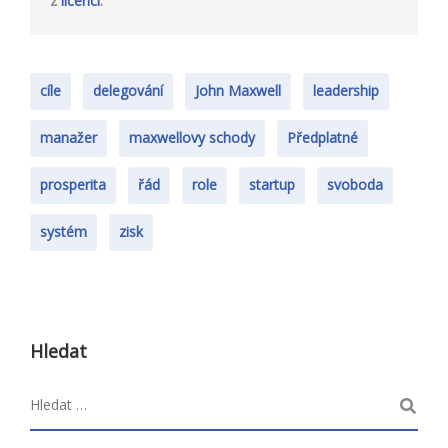
z
licencí
.
cíle
delegování
John Maxwell
leadership
manažer
maxwellovy schody
Předplatné
prosperita
řád
role
startup
svoboda
systém
zisk
Hledat