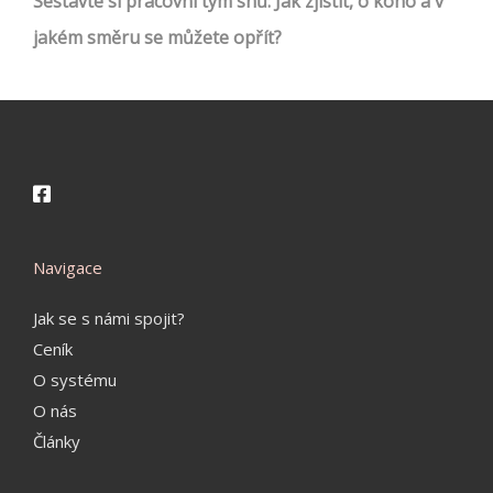
Sestavte si pracovní tým snů: Jak zjistit, o koho a v
jakém směru se můžete opřít?
Navigace
Jak se s námi spojit?
Ceník
O systému
O nás
Články