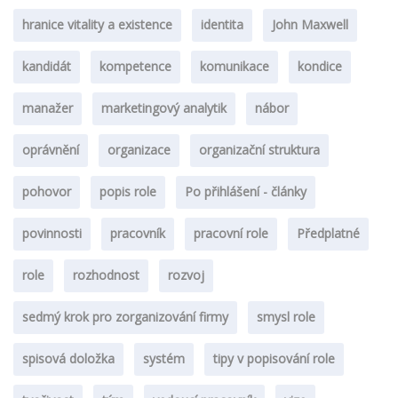
hranice vitality a existence
identita
John Maxwell
kandidát
kompetence
komunikace
kondice
manažer
marketingový analytik
nábor
oprávnění
organizace
organizační struktura
pohovor
popis role
Po přihlášení - články
povinnosti
pracovník
pracovní role
Předplatné
role
rozhodnost
rozvoj
sedmý krok pro zorganizování firmy
smysl role
spisová doložka
systém
tipy v popisování role