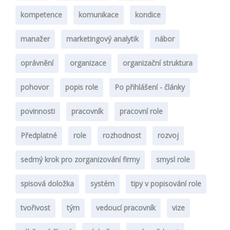
kompetence
komunikace
kondice
manažer
marketingový analytik
nábor
oprávnění
organizace
organizační struktura
pohovor
popis role
Po přihlášení - články
povinnosti
pracovník
pracovní role
Předplatné
role
rozhodnost
rozvoj
sedmý krok pro zorganizování firmy
smysl role
spisová doložka
systém
tipy v popisování role
tvořivost
tým
vedoucí pracovník
vize