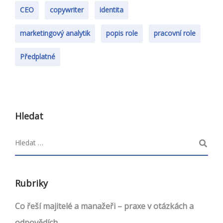
CEO
copywriter
identita
marketingový analytik
popis role
pracovní role
Předplatné
Hledat
Rubriky
Co řeší majitelé a manažeři – praxe v otázkách a
odpovědích