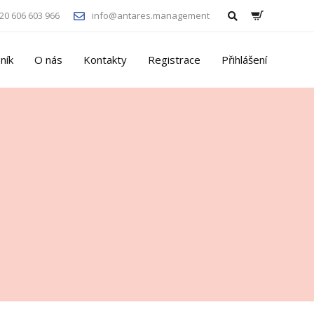
20 606 603 966
info@antares.management
ník
O nás
Kontakty
Registrace
Přihlášení