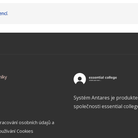
cencí
.
níky
Systém Antares je produkt
společnosti essential college,
racování osobních údajů a
oužívání Cookies