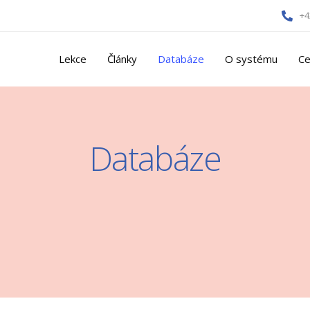
+4
Lekce
Články
Databáze
O systému
Ce
Databáze