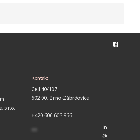
Kontakt
Cejl 40/107
602 00, Brno-Zábrdovice
em
 s.r.o.
+420 606 603 966
in
**
@