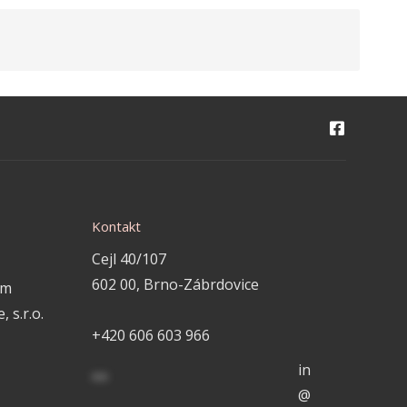
Kontakt
Cejl 40/107
602 00, Brno-Zábrdovice
em
 s.r.o.
+420 606 603 966
in
**
@