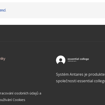
cencí
.
níky
Systém Antares je produkt
společnosti essential college,
racování osobních údajů a
oužívání Cookies