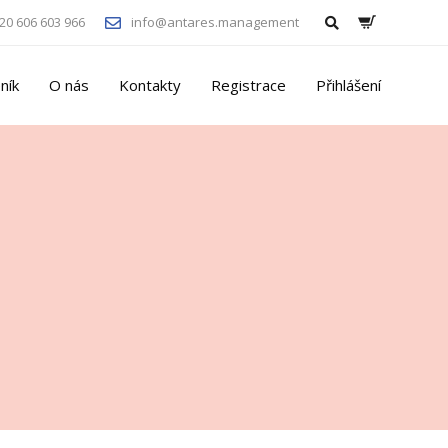
20 606 603 966
info@antares.management
ník
O nás
Kontakty
Registrace
Přihlášení