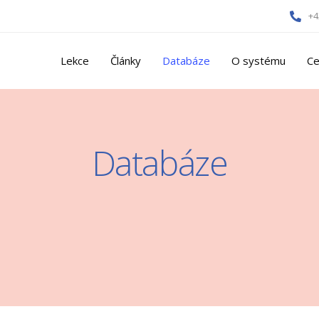
+4
Lekce
Články
Databáze
O systému
Ce
Databáze